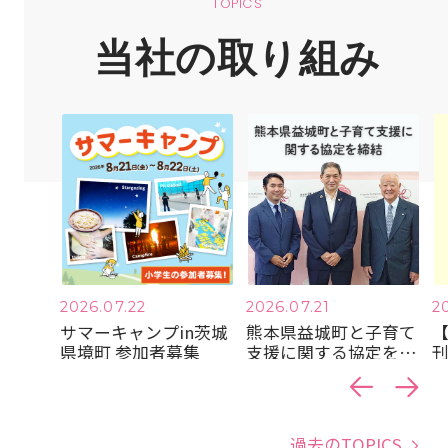
TOPICS
当社の取り組み
2026.07.22
2026.07.21
2
業（発
サマーキャンプin茨城
熊本県益城町と子育て
～イン
県境町 参加者募集
支援に関する協定を締
～
結
過去のTOPICS