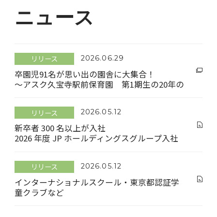
ニュース
リリース
2026.06.29
卒園児91名が思い出の園舎に大集合！
～アスク久宝寺駅前保育園 第1期生の20年の
成長を祝し、初の合同同窓会を開催～
リリース
2026.05.12
新卒者 300 名以上が入社
2026 年度 JP ホールディングスグループ入社
式を開催
リリース
2026.05.12
インターナショナルスクール・東京都認証学
童クラブなど
子育て支援施設 15 施設を 4 月 1 日より運営開
始