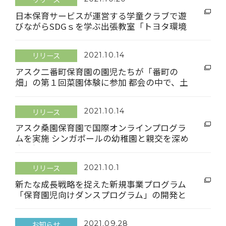
日本保育サービスが運営する学童クラブで遊
びながらSDGｓを学ぶ出張教室「トヨタ環境
こどもプログラム」を開催
リリース
2021.10.14
アスク二番町保育園の園児たちが「番町の
畑」の第１回菜園体験に参加 都会の中で、土
に触れ、風と太陽を感じ、自然に親しむ食農
を体験
リリース
2021.10.14
アスク桑園保育園で国際オンラインプログラ
ムを実施 シンガポールの幼稚園と親交を深め
多様性に触れる
リリース
2021.10.1
新たな成長戦略を捉えた新規事業プログラム
「保育園児向けダンスプログラム」の開発と
提供開始に関するお知らせ
お知らせ
2021.09.28