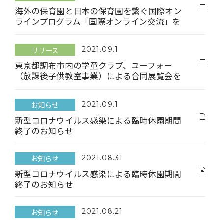
海外の保育園と日本の保育園を繋ぐ国際オン
ラインプログラム「国際オンライン交流」を
スタート
～こどもたちが様々な異文化を体験し、多様
リリース
2021.09.1
性を学ぶきっかけを提供～
東京都調布市内の学童クラブ、ユーフォー
（放課後子供教室事業）による合同展覧会を
開催
～作品展示や工作ワークショップなどを通じ
お知らせ
2021.09.1
て施設での様子や行事などを紹介～
新型コロナウイルス感染による臨時休園期間
終了のお知らせ
お知らせ
2021.08.31
新型コロナウイルス感染による臨時休園期間
終了のお知らせ
お知らせ
2021.08.21