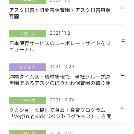
リリース
アスク日吉本町開善保育園・アスク日吉東保
育園
ヴァイオリンのレッスンを取り入れた保育を
実施、音楽への興味・関心を育む
リリース
2021.11.2
日本保育サービスのコーポレートサイトをリ
ニューアル
保活中の保護者向けにコンテンツを拡充・よ
り使いやすいサイトに
メディア
2021.10.29
沖縄タイムス・琉球新報で、当社グループ運
営園であるアスクのぼりかわ保育園の取り組
みが掲載されました
リリース
2021.10.22
タカショーと協同で食農・食育プログラム
「VegTrug Kids（ベジトラグキッズ）」を開
始
リリース
2021.10.20