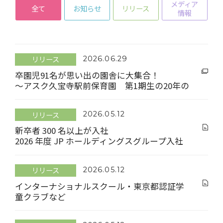
メディア
全て
お知らせ
リリース
情報
リリース
2026.06.29
卒園児91名が思い出の園舎に大集合！
～アスク久宝寺駅前保育園 第1期生の20年の
成長を祝し、初の合同同窓会を開催～
リリース
2026.05.12
新卒者 300 名以上が入社
2026 年度 JP ホールディングスグループ入社
式を開催
リリース
2026.05.12
インターナショナルスクール・東京都認証学
童クラブなど
子育て支援施設 15 施設を 4 月 1 日より運営開
始