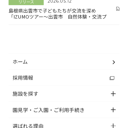
リリース
2026.05.12
子どもたちの未来を広げる新事業もスター
ト！
島根県出雲市で子どもたちが交流を深め
「IZUMOツアー～出雲市 自然体験・交流プ
ログラム～」を開催いたしました
ホーム
採用情報
施設を探す
園見学・ご入園・ご利用手続き
選ばれる理由